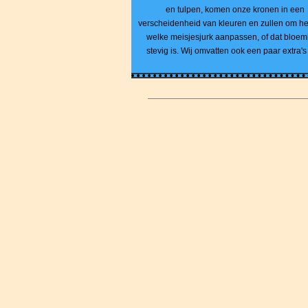
en tulpen, komen onze kronen in een
verscheidenheid van kleuren en zullen om he
welke meisjesjurk aanpassen, of dat bloemi
stevig is. Wij omvatten ook een paar extra'