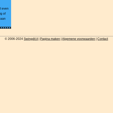
t even
g of
s aan
© 2006-2024
Swingdit.it
|
Pagina maken
|
Algemene voorwaarden
|
Contact