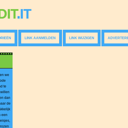
RIEËN
LINK AANMELDEN
LINK WIJZIGEN
ADVERTER
 en we
mode
nd te
 willen
oen dan
naar de
kkelijk
n een
eisjes,
 rozen