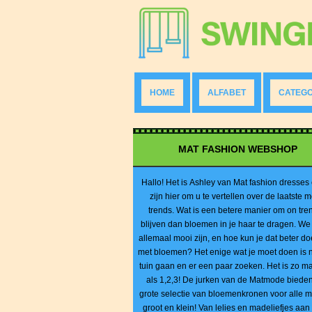
HOME
ALFABET
CATEGO
MAT FASHION WEBSHOP
Hallo! Het is Ashley van Mat fashion dresses
zijn hier om u te vertellen over de laatste 
trends. Wat is een betere manier om on tre
blijven dan bloemen in je haar te dragen. We
allemaal mooi zijn, en hoe kun je dat beter d
met bloemen? Het enige wat je moet doen is 
tuin gaan en er een paar zoeken. Het is zo ma
als 1,2,3! De jurken van de Matmode biede
grote selectie van bloemenkronen voor alle m
groot en klein! Van lelies en madeliefjes aan